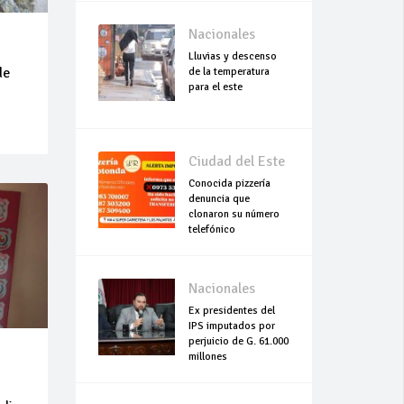
Nacionales
Lluvias y descenso
de
de la temperatura
para el este
Ciudad del Este
Conocida pizzería
denuncia que
clonaron su número
telefónico
Nacionales
Ex presidentes del
IPS imputados por
perjuicio de G. 61.000
millones