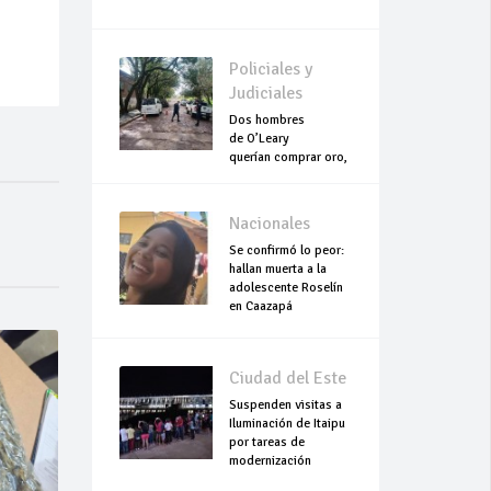
Policiales y
Judiciales
Dos hombres
de O’Leary
querían comprar oro,
pero terminaron
asesinados
Nacionales
Se confirmó lo peor:
hallan muerta a la
adolescente Roselín
en Caazapá
Ciudad del Este
Suspenden visitas a
Iluminación de Itaipu
por tareas de
modernización