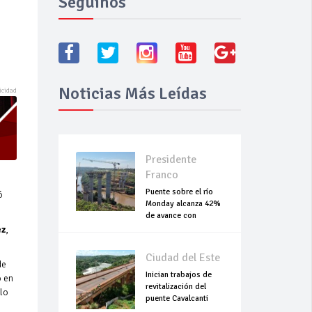
Seguínos
Noticias Más Leídas
Presidente
Franco
Puente sobre el río
ó
Monday alcanza 42%
de avance con
trabajos continuo
ez
,
Ciudad del Este
de
Inician trabajos de
o en
revitalización del
elo
puente Cavalcanti