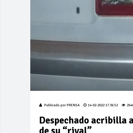
Publicado por
PRENSA
14-02-2022 17:36:52
264
Despechado acribilla 
de su “rival”