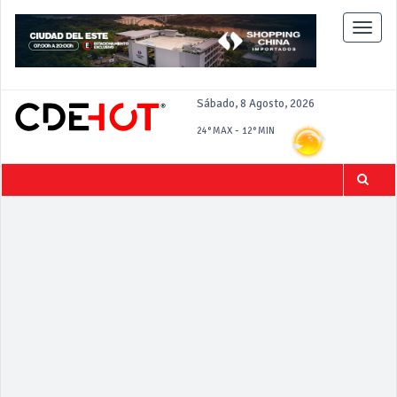
Toggle
naviga
Sábado, 8 Agosto, 2026
-
24°
MAX
12°
MIN