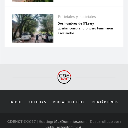
Policiales y Judiciales
Dos hombres de O’Leary
querían comprar oro, pero terminaron
asesinados
INICIO
NOTICIAS
CIUDAD DEL ESTE
CONTÁCTENOS
CDEHOT
©2017 | Hosting:
MaxDominios.com
- Desarrollado por:
Setik Technology S.A.