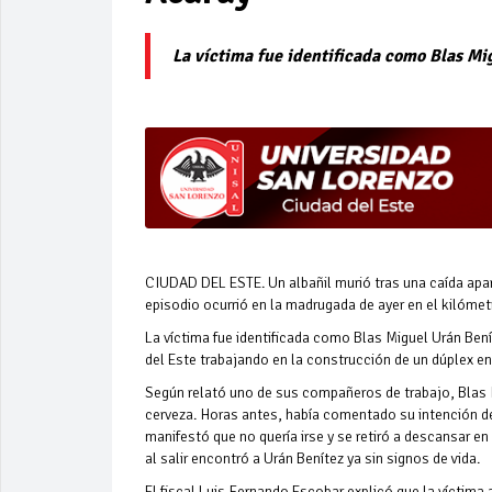
La víctima fue identificada como Blas Mi
CIUDAD DEL ESTE. Un albañil murió tras una caída apar
episodio ocurrió en la madrugada de ayer en el kilómet
La víctima fue identificada como Blas Miguel Urán Ben
del Este trabajando en la construcción de un dúplex en
Según relató uno de sus compañeros de trabajo, Blas
cerveza. Horas antes, había comentado su intención de 
manifestó que no quería irse y se retiró a descansar e
al salir encontró a Urán Benítez ya sin signos de vida.
El fiscal Luis Fernando Escobar explicó que la víctima