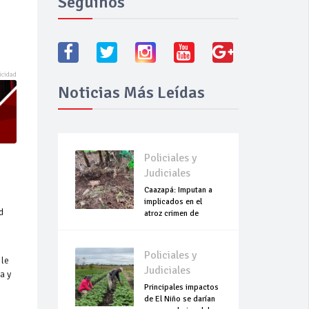
Seguínos
Noticias Más Leídas
Policiales y
Judiciales
Caazapá: Imputan a
implicados en el
d
atroz crimen de
Roselín
Policiales y
 le
Judiciales
a y
Principales impactos
de El Niño se darían
u