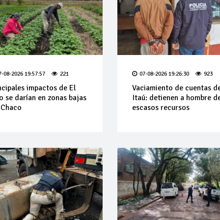
7-08-2026 19:57:57
221
07-08-2026 19:26:30
923
ncipales impactos de El
Vaciamiento de cuentas d
o se darían en zonas bajas
Itaú: detienen a hombre d
 Chaco
escasos recursos