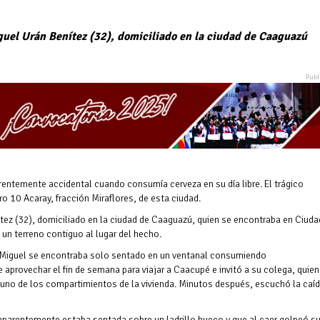
guel Urán Benítez (32), domiciliado en la ciudad de Caaguazú
entemente accidental cuando consumía cerveza en su día libre. El trágico
ro 10 Acaray, fracción Miraflores, de esta ciudad.
ítez (32), domiciliado en la ciudad de Caaguazú, quien se encontraba en Ciuda
 un terreno contiguo al lugar del hecho.
 Miguel se encontraba solo sentado en un ventanal consumiendo
aprovechar el fin de semana para viajar a Caacupé e invitó a su colega, quien
n uno de los compartimientos de la vivienda. Minutos después, escuchó la caíd
 aparentemente estaba sentada sobre un ladrillo hueco y que al caer golpeó s