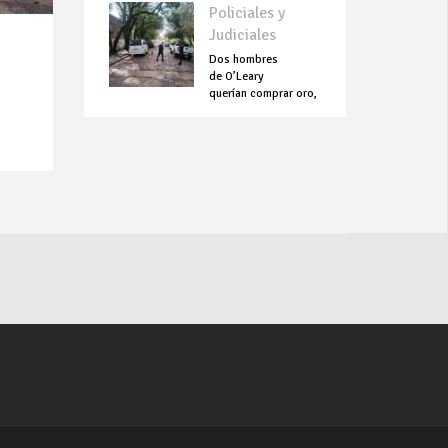
Policiales y
Judiciales
Dos hombres
de O’Leary
querían comprar oro,
pero terminaron
asesinados