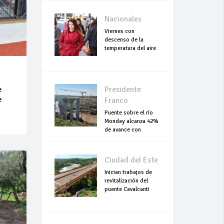
Nacionales
Viernes con
descenso de la
temperatura del aire
e
Presidente
e
Franco
Puente sobre el río
Monday alcanza 42%
de avance con
trabajos continuo
Ciudad del Este
Inician trabajos de
revitalización del
puente Cavalcanti