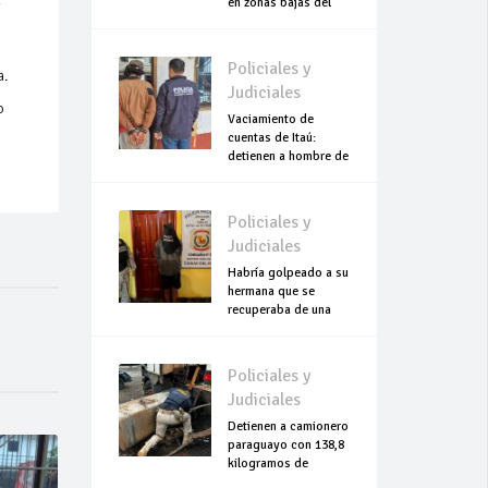
en zonas bajas del
Chaco
Policiales y
ia.
Judiciales
o
Vaciamiento de
cuentas de Itaú:
detienen a hombre de
escasos recursos
Policiales y
Judiciales
Habría golpeado a su
hermana que se
recuperaba de una
cesárea
Policiales y
Judiciales
Detienen a camionero
paraguayo con 138,8
kilogramos de
cocaína