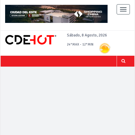
Toggle
naviga
Sábado, 8 Agosto, 2026
-
24°
MAX
12°
MIN