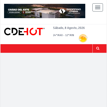
Toggle
naviga
Sábado, 8 Agosto, 2026
-
24°
MAX
12°
MIN