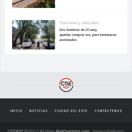
Policiales y Judiciales
Dos hombres de O’Leary
querían comprar oro, pero terminaron
asesinados
INICIO
NOTICIAS
CIUDAD DEL ESTE
CONTÁCTENOS
CDEHOT
©2017 | Hosting:
MaxDominios.com
- Desarrollado por: