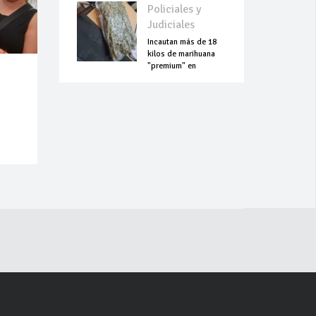
Policiales y
Judiciales
Incautan más de 18
kilos de marihuana
"premium" en
Aeropuerto Guaraní