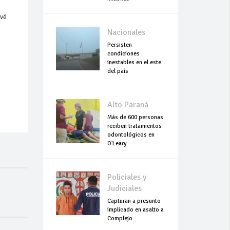
evé
Nacionales
Persisten
condiciones
inestables en el este
del país
Alto Paraná
Más de 600 personas
reciben tratamientos
odontológicos en
O'Leary
Policiales y
Judiciales
Capturan a presunto
implicado en asalto a
Complejo
Empresarial Global