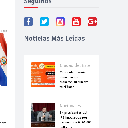
Seguínos
Noticias Más Leídas
Ciudad del Este
Conocida pizzería
denuncia que
clonaron su número
telefónico
Nacionales
Ex presidentes del
IPS imputados por
perjuicio de G. 61.000
pera
millones