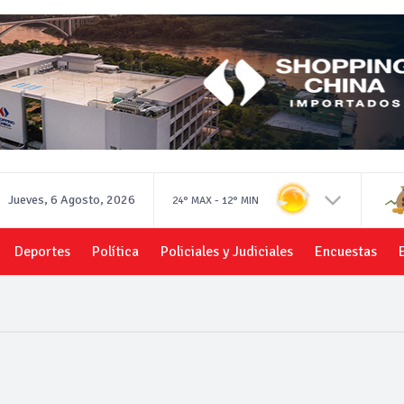
Jueves, 6 Agosto, 2026
-
24°
MAX
12°
MIN
Deportes
Política
Policiales y Judiciales
Encuestas