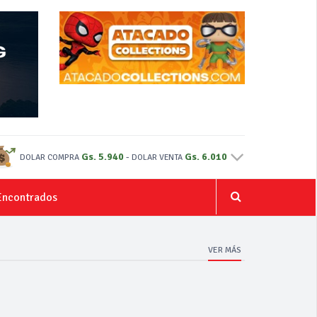
Gs. 5.940
-
Gs. 6.010
DOLAR COMPRA
DOLAR VENTA
Encontrados
VER MÁS