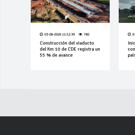
03-08-2026 11:52:39
780
0
Construcción del viaducto
Ini
del Km 10 de CDE registra un
con
55 % de avance
paí