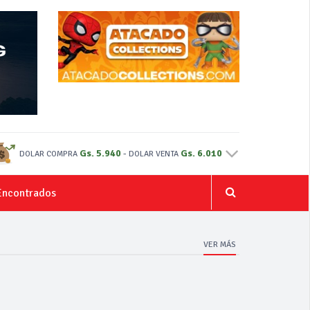
Gs. 5.940
-
Gs. 6.010
DOLAR COMPRA
DOLAR VENTA
Encontrados
VER MÁS