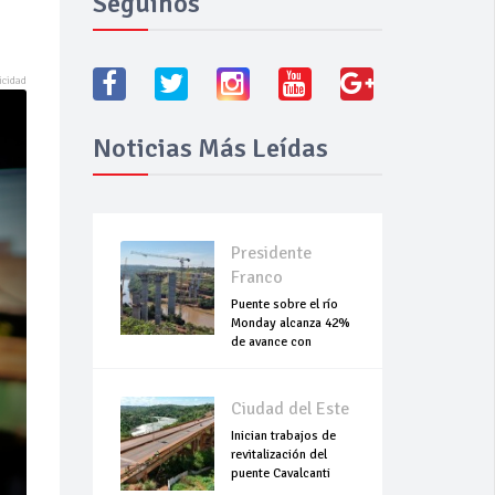
Seguínos
Noticias Más Leídas
Presidente
Franco
Puente sobre el río
Monday alcanza 42%
de avance con
trabajos continuo
Ciudad del Este
Inician trabajos de
revitalización del
puente Cavalcanti