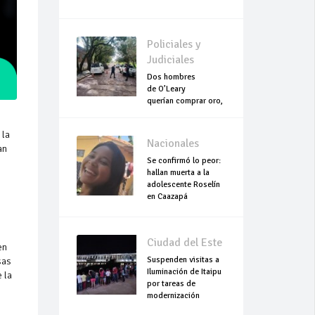
Policiales y
Judiciales
Dos hombres
de O’Leary
querían comprar oro,
pero terminaron
asesinados
 la
Nacionales
an
Se confirmó lo peor:
hallan muerta a la
adolescente Roselín
en Caazapá
Ciudad del Este
en
Suspenden visitas a
sas
Iluminación de Itaipu
 la
por tareas de
modernización