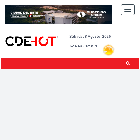
Toggle
naviga
Sábado, 8 Agosto, 2026
-
24°
MAX
12°
MIN