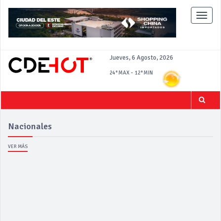
Toggle
naviga
Jueves, 6 Agosto, 2026
-
24°
MAX
12°
MIN
Nacionales
VER MÁS