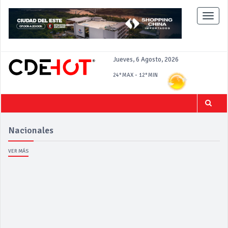
Toggle
naviga
Jueves, 6 Agosto, 2026
-
24°
MAX
12°
MIN
Nacionales
VER MÁS