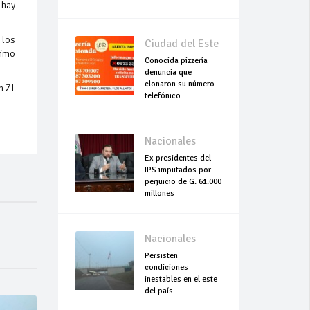
 hay
 los
Ciudad del Este
ximo
Conocida pizzería
denuncia que
clonaron su número
n ZI
telefónico
Nacionales
Ex presidentes del
IPS imputados por
perjuicio de G. 61.000
millones
Nacionales
Persisten
condiciones
inestables en el este
del país