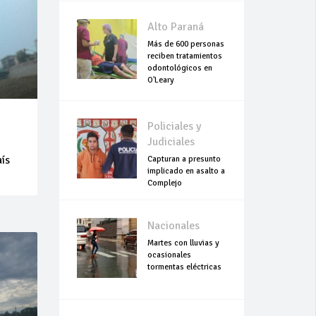
Alto Paraná
Más de 600 personas
reciben tratamientos
odontológicos en
O'Leary
Policiales y
Judiciales
aís
Capturan a presunto
implicado en asalto a
Complejo
Empresarial Global
Nacionales
Martes con lluvias y
ocasionales
tormentas eléctricas