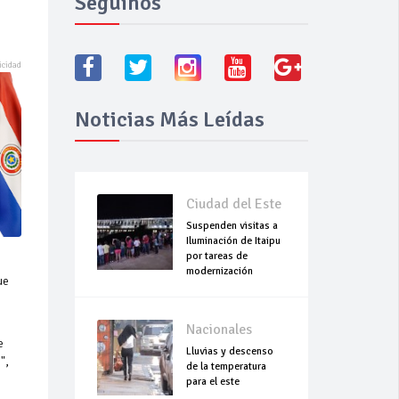
Seguínos
Noticias Más Leídas
Ciudad del Este
Suspenden visitas a
Iluminación de Itaipu
por tareas de
modernización
ue
Nacionales
e
Lluvias y descenso
",
de la temperatura
para el este