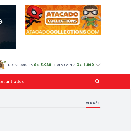
Gs. 5.940
-
Gs. 6.010
DOLAR COMPRA
DOLAR VENTA
Encontrados
VER MÁS