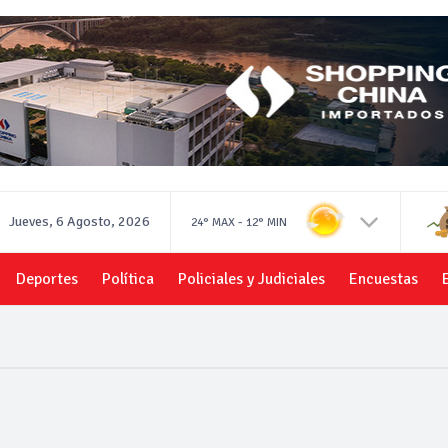
Jueves, 6 Agosto, 2026
-
24°
MAX
12°
MIN
Deportes
Política
Policiales y Judiciales
Encuestas