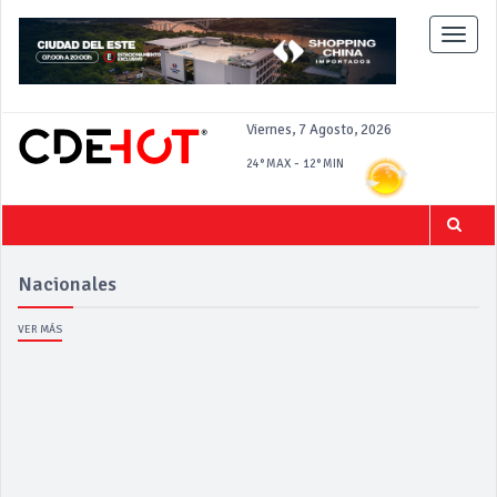
Toggle
naviga
Viernes, 7 Agosto, 2026
-
24°
MAX
12°
MIN
Nacionales
VER MÁS