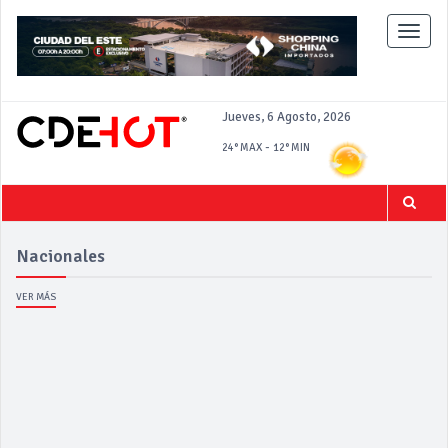
Toggle
naviga
Jueves, 6 Agosto, 2026
-
24°
MAX
12°
MIN
Nacionales
VER MÁS