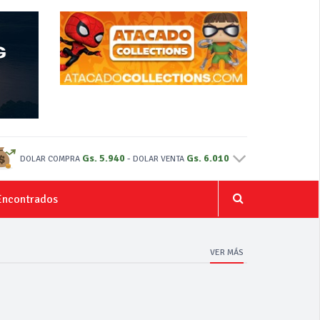
Gs. 5.940
-
Gs. 6.010
DOLAR COMPRA
DOLAR VENTA
Encontrados
VER MÁS