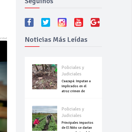
Seguínos
Noticias Más Leídas
Policiales y
Judiciales
Caazapá: Imputan a
implicados en el
atroz crimen de
Roselín
Policiales y
Judiciales
Principales impactos
de El Niño se darían