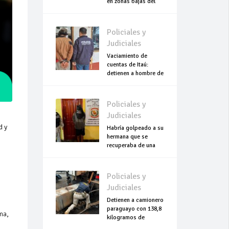
en zonas bajas del
Chaco
Policiales y
Judiciales
Vaciamiento de
cuentas de Itaú:
detienen a hombre de
escasos recursos
Policiales y
Judiciales
d y
Habría golpeado a su
hermana que se
recuperaba de una
cesárea
Policiales y
Judiciales
Detienen a camionero
paraguayo con 138,8
ma,
kilogramos de
cocaína