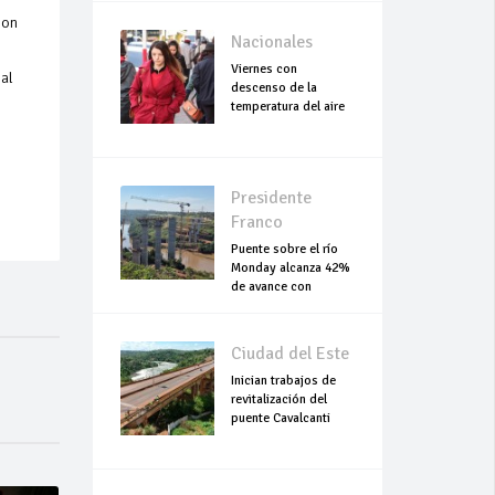
con
Nacionales
Viernes con
 al
descenso de la
temperatura del aire
Presidente
Franco
Puente sobre el río
Monday alcanza 42%
de avance con
trabajos continuo
Ciudad del Este
Inician trabajos de
revitalización del
puente Cavalcanti