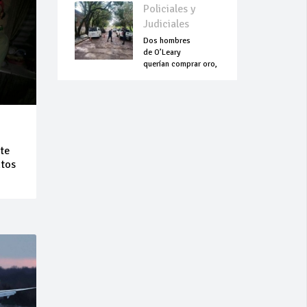
Policiales y
Judiciales
Dos hombres
de O’Leary
querían comprar oro,
pero terminaron
asesinados
te
ntos