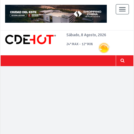
Toggle
naviga
Sábado, 8 Agosto, 2026
-
24°
MAX
12°
MIN