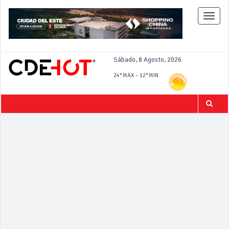
Toggle
naviga
Sábado, 8 Agosto, 2026
-
24°
MAX
12°
MIN