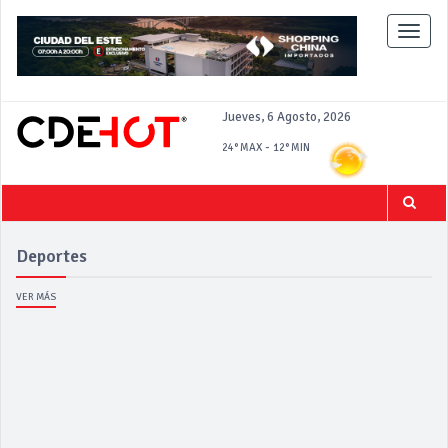
Toggle
naviga
Jueves, 6 Agosto, 2026
-
24°
MAX
12°
MIN
Deportes
VER MÁS