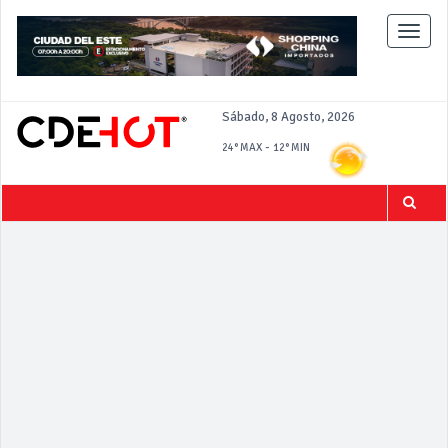
Toggle
naviga
Sábado, 8 Agosto, 2026
-
24°
MAX
12°
MIN