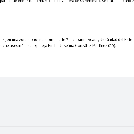
pareja fue encontrado muerto en la valijera de su vehículo. Se trata de Mario 
es, en una zona conocida como calle 7, del barrio Acaray de Ciudad del Este,
oche asesinó a su expareja Emilia Josefina González Martínez (30).