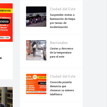
Ciudad del Este
Suspenden visitas a
Iluminación de Itaipu
por tareas de
modernización
Nacionales
Lluvias y descenso
de la temperatura
para el este
a
Ciudad del Este
Conocida pizzería
denuncia que
clonaron su número
telefónico