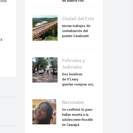
Soto
de avance con
trabajos continuo
Ciudad del Este
Inician trabajos de
revitalización del
puente Cavalcanti
 a
Policiales y
Judiciales
Dos hombres
de O’Leary
querían comprar oro,
pero terminaron
asesinados
Nacionales
Se confirmó lo peor:
hallan muerta a la
adolescente Roselín
en Caazapá