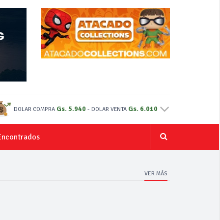
Gs. 5.940
-
Gs. 6.010
DOLAR COMPRA
DOLAR VENTA
Encontrados
VER MÁS