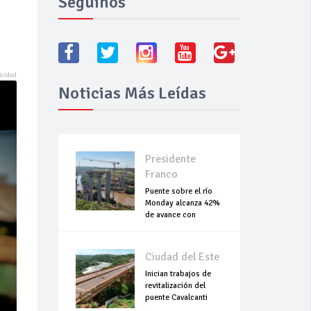
Seguínos
Noticias Más Leídas
Presidente
Franco
Puente sobre el río
Monday alcanza 42%
de avance con
trabajos continuo
Ciudad del Este
Inician trabajos de
revitalización del
puente Cavalcanti