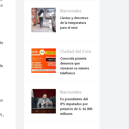
to
Nacionales
Lluvias y descenso
de la temperatura
para el este
te
Ciudad del Este
Conocida pizzería
denuncia que
de
clonaron su número
telefónico
Nacionales
Ex presidentes del
or
IPS imputados por
perjuicio de G. 61.000
millones
75,