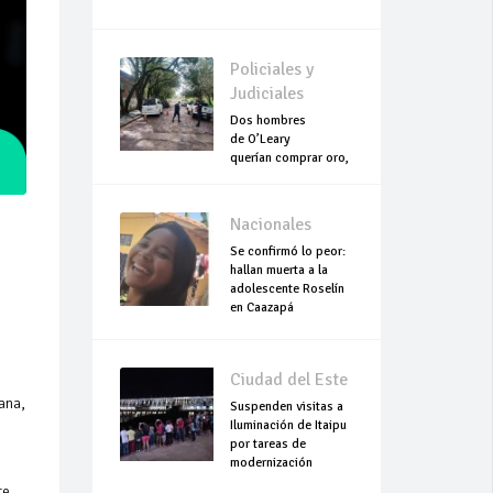
Policiales y
Judiciales
Dos hombres
de O’Leary
querían comprar oro,
pero terminaron
asesinados
Nacionales
Se confirmó lo peor:
hallan muerta a la
adolescente Roselín
en Caazapá
Ciudad del Este
bana,
Suspenden visitas a
Iluminación de Itaipu
por tareas de
modernización
te