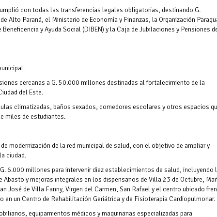
 cumplió con todas las transferencias legales obligatorias, destinando G.
e Alto Paraná, el Ministerio de Economía y Finanzas, la Organización Paragu
 Beneficencia y Ayuda Social (DIBEN) y la Caja de Jubilaciones y Pensiones d
unicipal.
iones cercanas a G. 50.000 millones destinadas al fortalecimiento de la
Ciudad del Este.
 aulas climatizadas, baños sexados, comedores escolares y otros espacios q
de miles de estudiantes.
e modernización de la red municipal de salud, con el objetivo de ampliar y
la ciudad.
 G. 6.000 millones para intervenir diez establecimientos de salud, incluyendo 
 Abasto y mejoras integrales en los dispensarios de Villa 23 de Octubre, Mar
an José de Villa Fanny, Virgen del Carmen, San Rafael y el centro ubicado fren
o en un Centro de Rehabilitación Geriátrica y de Fisioterapia Cardiopulmonar.
mobiliarios, equipamientos médicos y maquinarias especializadas para