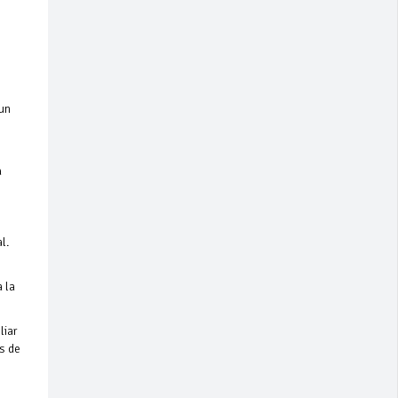
 un
a
l.
 la
liar
os de