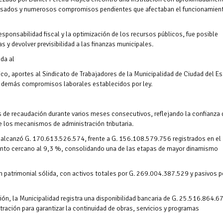
rasados y numerosos compromisos pendientes que afectaban el funcionamien
responsabilidad fiscal y la optimización de los recursos públicos, fue posible
as y devolver previsibilidad a las finanzas municipales.
da al
ico, aportes al Sindicato de Trabajadores de la Municipalidad de Ciudad del Es
demás compromisos laborales establecidos por ley.
os de recaudación durante varios meses consecutivos, reflejando la confianza 
de los mecanismos de administración tributaria.
a alcanzó G. 170.613.526.574, frente a G. 156.108.579.756 registrados en el
ento cercano al 9,3 %, consolidando una de las etapas de mayor dinamismo
ón patrimonial sólida, con activos totales por G. 269.004.387.529 y pasivos p
ón, la Municipalidad registra una disponibilidad bancaria de G. 25.516.864.6
ración para garantizar la continuidad de obras, servicios y programas