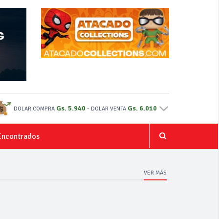
Gs. 5.940
-
Gs. 6.010
DOLAR COMPRA
DOLAR VENTA
Encontrados
VER MÁS