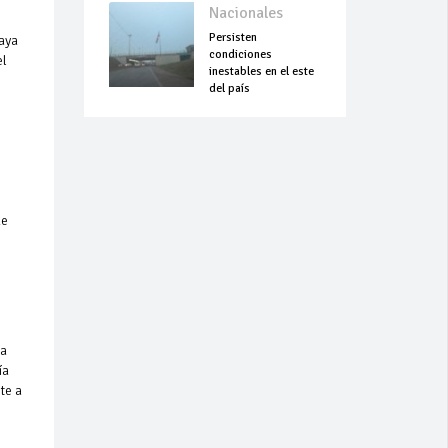
Nacionales
Persisten
aya
condiciones
el
inestables en el este
del país
ue
la
ía
te a