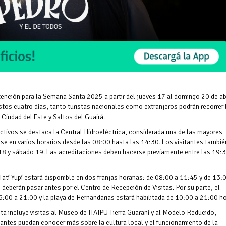
tención para la Semana Santa 2025 a partir del jueves 17 al domingo 20 de abr
stos cuatro días, tanto turistas nacionales como extranjeros podrán recorrer 
 Ciudad del Este y Saltos del Guairá.
ractivos se destaca la Central Hidroeléctrica, considerada una de las mayores
tarse en varios horarios desde las 08:00 hasta las 14:30. Los visitantes tambié
18 y sábado 19. Las acreditaciones deben hacerse previamente entre las 19:3
Tatí Yupí estará disponible en dos franjas horarias: de 08:00 a 11:45 y de 13:
os deberán pasar antes por el Centro de Recepción de Visitas. Por su parte, el
6:00 a 21:00 y la playa de Hernandarias estará habilitada de 10:00 a 21:00 ho
 incluye visitas al Museo de ITAIPU Tierra Guaraní y al Modelo Reducido,
tantes puedan conocer más sobre la cultura local y el funcionamiento de la