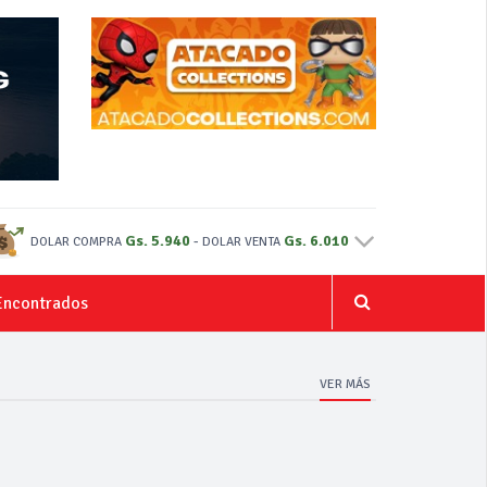
Gs. 5.940
-
Gs. 6.010
DOLAR COMPRA
DOLAR VENTA
Encontrados
VER MÁS