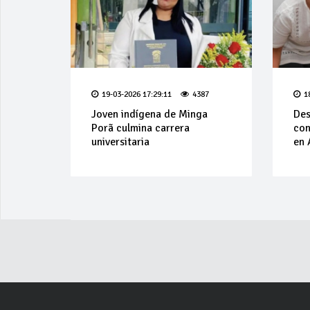
19-03-2026 17:29:11
4387
1
Joven indígena de Minga
Des
Porã culmina carrera
con
universitaria
en 