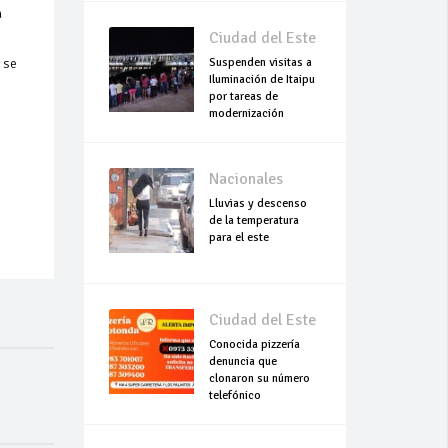
a
Ciudad del Este
Suspenden visitas a
 se
Iluminación de Itaipu
por tareas de
modernización
Nacionales
Lluvias y descenso
de la temperatura
para el este
Ciudad del Este
Conocida pizzería
denuncia que
clonaron su número
telefónico