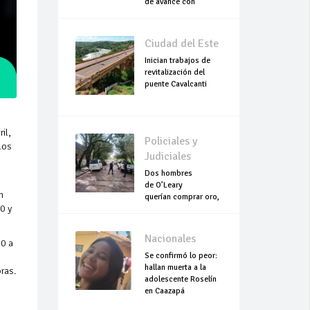
de avance con
trabajos continuo
Ciudad del Este
Inician trabajos de
revitalización del
puente Cavalcanti
il,
Policiales y
los
Judiciales
Dos hombres
de O’Leary
n
querían comprar oro,
0 y
pero terminaron
asesinados
Nacionales
00 a
Se confirmó lo peor:
hallan muerta a la
ras.
adolescente Roselín
en Caazapá