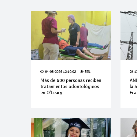
04-08-2026 12:10:02
531
1
Más de 600 personas reciben
AND
tratamientos odontológicos
la 
en O'Leary
Fra