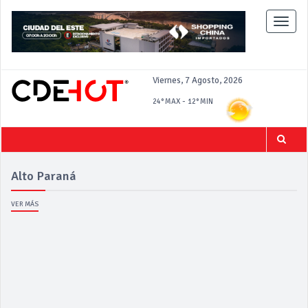
Toggle
naviga
Viernes, 7 Agosto, 2026
-
24°
MAX
12°
MIN
Alto Paraná
VER MÁS